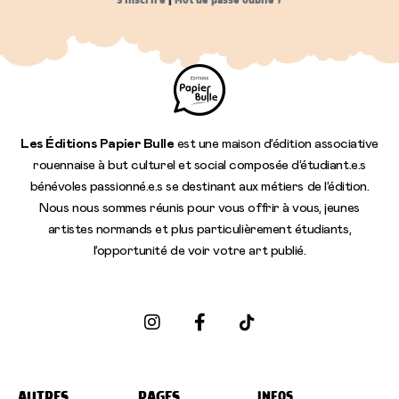
Les Éditions Papier Bulle
est une maison d’édition associative
rouennaise à but culturel et social composée d’étudiant.e.s
bénévoles passionné.e.s se destinant aux métiers de l’édition.
Nous nous sommes réunis pour vous offrir à vous, jeunes
artistes normands et plus particulièrement étudiants,
l’opportunité de voir votre art publié.
I
F
n
a
s
c
t
e
a
b
g
o
AUTRES
PAGES
INFOS