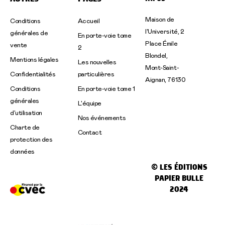
r
o
a
k
m
-
Maison de
Conditions
Accueil
f
l'Université, 2
générales de
En porte-voie tome
Place Émile
vente
2
Blondel,
Mentions légales
Les nouvelles
Mont-Saint-
Confidentialités
particulières
Aignan, 76130
Conditions
En porte-voie tome 1
générales
L'équipe
d'utilisation
Nos événements
Charte de
Contact
protection des
données
© LES ÉDITIONS
PAPIER BULLE
2024