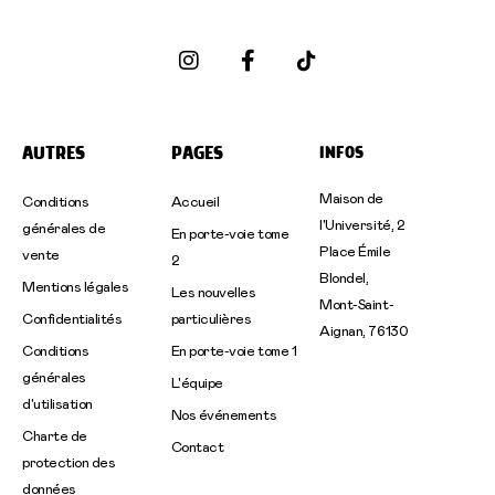
I
F
n
a
s
c
t
e
a
b
g
o
AUTRES
PAGES
INFOS
r
o
a
k
m
-
Maison de
Conditions
Accueil
f
l'Université, 2
générales de
En porte-voie tome
Place Émile
vente
2
Blondel,
Mentions légales
Les nouvelles
Mont-Saint-
Confidentialités
particulières
Aignan, 76130
Conditions
En porte-voie tome 1
générales
L'équipe
d'utilisation
Nos événements
Charte de
Contact
protection des
données